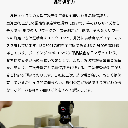
品質保証力
世界最大クラスの大型三次元測定機に代表される品質保証力。
室温20℃±1℃の厳格な温度管理環境において、手のひらサイズから
最大で4mまでの大型ワークの三次元測定が可能で、そんな大型ワー
クの測定でも保証精度は10ミクロンと、非常に高精度なパフォーマン
スを有しています。ISO9001の航空宇宙版であるJIS Q 9100を認証取
得しており、ボーイング787のエンジン部品検査を日々行っており、
お客様から高い信頼を頂いております。また、お客様から図面と製品
をお預かりし三次元測定と品質保証を代行する、三次元受託測定が大
変ご好評を頂いております。自社に三次元測定機が無い、もしくは保
有しているがサイズ的に載らない、幾何公差が複雑で測り方がわから
ないなど、お客様のお困りごとをすべて解決します。