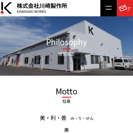
Philosophy
経営理念
Motto
社是
美・利・善
み・り・ぜん
美