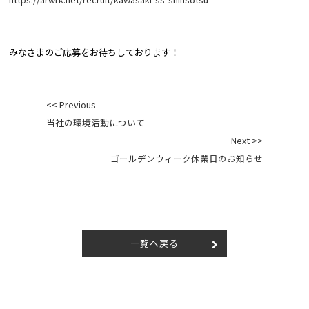
みなさまのご応募をお待ちしております！
投
<< Previous
稿
当社の環境活動について
ナ
Next >>
ビ
ゴールデンウィーク休業日のお知らせ
ゲ
ー
シ
ョ
ン
一覧へ戻る