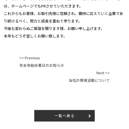
は、ホームページでもPRさせていただきます。
これからもお客様、お取引先様に信頼され、期待に応えていく企業であ
り続けるべく、努力と成長を重ねて参ります。
今後も変わらぬご厚誼を賜ります様、お願い申し上げます。
本年もどうぞ宜しくお願い致します。
投
<< Previous
稿
年末年始休業日のお知らせ
ナ
Next >>
ビ
当社の環境活動について
ゲ
ー
シ
ョ
ン
一覧へ戻る